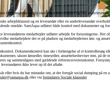
som forsyningerne indgår med deres leverandører og evt. underleverandø
e arbejdsklausul og en leverandør eller en underleverandør overholde
ældende område. SamAqua udfører både kontrol med dokumenter og fore
 leverandørens medarbejder udfører arbejde for forsyningerne. Her obs
 hvilke medarbejdere der er på pladsen og medarbejdernes løn- og ansæt
okumentkontrol.
ontrol. Dokumentkontrol kan ske i forlængelse af et kontrolbesøg ell
kumenter, såsom lønsedler, timesedler, ansættelsesbeviser mm. på de m
eres og sammenlignes med gældende referenceoverenskomst. Forsyningen
everandøren ikke lever op til det aftalte.
lkår eller hvis du har mistanke om, at der foregår social dumping på en
usuler@samaqua.dk
eller via
formularen Sociale klausuler