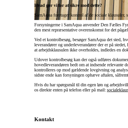
Hvad gør vi for at sikre mod dette?
SamAqua foretager kontrol af de sociale klausuler, 
Forsyningerne i SamAqua anvender Den Fælles Fynsk
den mest repræsentative overenskomst for det påg
Ved et kontrolbesøg, besøger SamAqua det sted, hvor
leverandører og underleverandører der er på stedet,
at arbejdsklausulen ikke overholdes, indledes en d
Udover kontrolbesøg kan der også udføres dokumentk
hovedleverandøren bedt om at indsende relevante do
kontrolleres op mod gældende lovgivning og analys
sidste ende kan forsyningen ophæve aftalen, såfremt l
Hvis du har spørgsmål til din egen løn og arbejdsvi
os direkte enten på telefon eller på mail:
socialekla
Kontakt