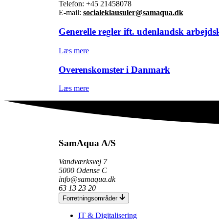
Telefon: +45 21458078
E-mail:
socialeklausuler@samaqua.dk
Generelle regler ift. udenlandsk arbejd
Læs mere
Overenskomster i Danmark
Læs mere
SamAqua A/S
Vandværksvej 7
5000 Odense C
info@samaqua.dk
63 13 23 20
Forretningsområder
IT & Digitalisering