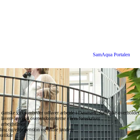
SamAqua Portalen
r danske virksomheder udfører arbejde i Danmark, som ikke overholder d
 lavere løn end overenskomsterne ellers foreskriver
 arbejdstimer
ing og/eller pension og andre løndele
svilkår