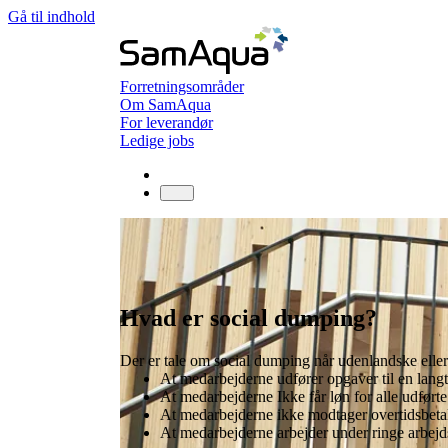
Gå til indhold
Forretningsområder
Om SamAqua
For leverandør
Ledige jobs
Forretningsområder
Hvad er social dumping?
Hvad er social dumping?
Der er tale om social dumping når udenlandske elle
At medarbejderne udfører opgaver til en langt
At medarbejderne Ikke får løn for alle udførte
At medarbejderne ikke modtager overtidsbetal
At medarbejderne arbejder under ringe arbejd