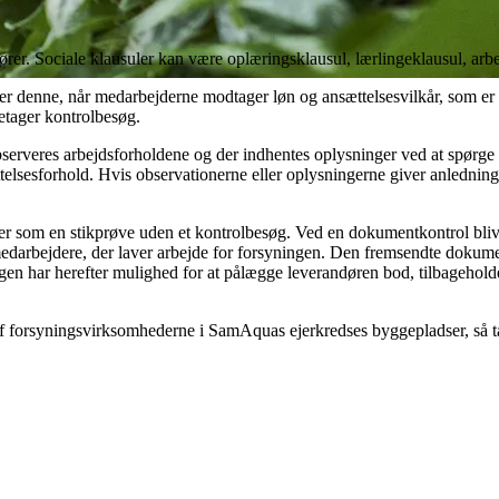
rer. Sociale klausuler kan være oplæringsklausul, lærlingeklausul, arb
r denne, når medarbejderne modtager løn og ansættelsesvilkår, som er
tager kontrolbesøg.
erveres arbejdsforholdene og der indhentes oplysninger ved at spørge i
telsesforhold. Hvis observationerne eller oplysningerne giver anledning
er som en stikprøve uden et kontrolbesøg. Ved en dokumentkontrol bliv
edarbejdere, der laver arbejde for forsyningen. Den fremsendte dokum
 har herefter mulighed for at pålægge leverandøren bod, tilbageholde
 af forsyningsvirksomhederne i SamAquas ejerkredses byggepladser, så ta