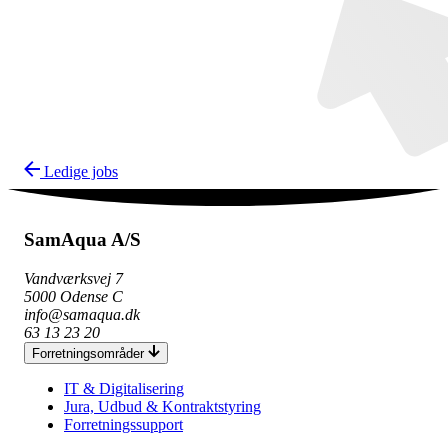
Ledige jobs
SamAqua A/S
Vandværksvej 7
5000 Odense C
info@samaqua.dk
63 13 23 20
Forretningsområder
IT & Digitalisering
Jura, Udbud & Kontraktstyring
Forretningssupport